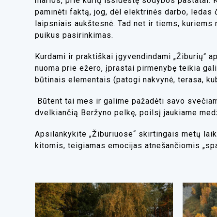
marios, prie kurių išsidėstę sodybos pastatai. K
paminėti faktą, jog, dėl elektrinės darbo, ledas
laipsniais aukštesnė. Tad net ir tiems, kuriem
puikus pasirinkimas.
Kurdami ir praktiškai įgyvendindami „Žiburių“ 
nuoma prie ežero, įprastai pirmenybę teikia gal
būtinais elementais (patogi nakvynė, terasa, kubil
Būtent tai mes ir galime pažadėti savo svečiam
dvelkiančią Beržyno pelkę, poilsį jaukiame medž
Apsilankykite „Žiburiuose“ skirtingais metų laik
kitomis, teigiamas emocijas atnešančiomis „s