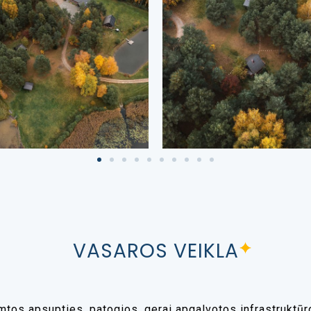
VASAROS VEIKLA
mtos apsupties, patogios, gerai apgalvotos infrastruktūro