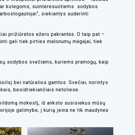
s ar kolegoms, suinteresuotiems
sodybos
darbostogautojai“, siekiantys suderinti
ai prižiūrėtos ežero pakrantės. O taip pat –
nti gali tiek pirties malonumų mėgėjai, tiek
mūsų sodybos svečiams, kuriems pramogų, kaip
poilsį bei natūralios gamtos. Svečiai, norintys
takais, besidriekiančiais netoliese.
apildomą mokestį, iš anksto susisiekus mūsų
rijoje galimybe, į kurią įeina ne tik maudynės