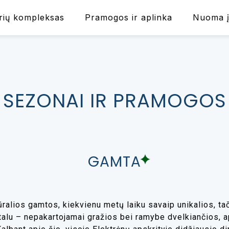
rių kompleksas
Pramogos ir aplinka
Nuoma 
SEZONAI IR PRAMOGOS
GAMTA
ūralios gamtos, kiekvienu metų laiku savaip unikalios, t
alu – nepakartojamai gražios bei ramybe dvelkiančios, ap