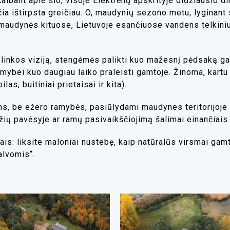
albant apie šio, visoje Elektrėnų apskrityje didžiausio di
 čia ištirpsta greičiau. O, maudynių sezono metu, lyginant
s maudynės kituose, Lietuvoje esančiuose vandens telkini
aplinkos viziją, stengėmės palikti kuo mažesnį pėdsaką 
imybei kuo daugiau laiko praleisti gamtoje. Žinoma, kartu 
as, buitiniai prietaisai ir kita).
s, be ežero ramybės, pasiūlydami maudynes teritorijoje 
ių pavėsyje ar ramų pasivaikščiojimą šalimai einančiais 
ais: liksite maloniai nustebę, kaip natūralūs virsmai gamt
palvomis“.