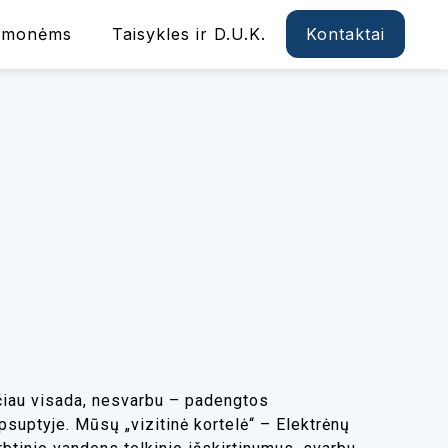
įmonėms
Taisykles ir D.U.K.
Kontaktai
ačiau visada, nesvarbu – padengtos
suptyje. Mūsų „vizitinė kortelė“ – Elektrėnų