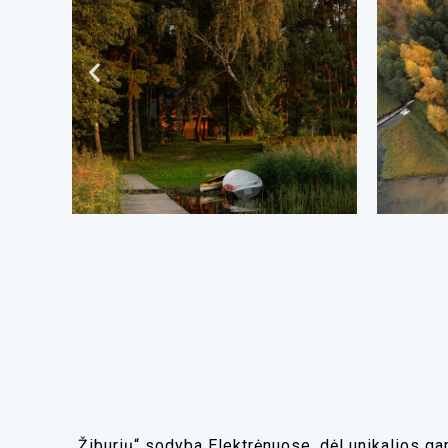
„Žiburių“ sodyba Elektrėnuose, dėl unikalios ga