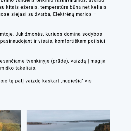
rbtinio vandens telkinio išskirtinumus, svarbu
 su kitais ežerais, temperatūra būna net keliais
uose siejasi su žvarba, Elektrėnų marios –
gamtoje. Juk žmonės, kuriuos domina sodybos
pasinaudojant ir visais, komfortiškam poilsiui
esančiame tvenkinyje (prūde), vaizdą į magija
miško takeliais.
oje tą patį vaizdą kaskart „nupiešia“ vis