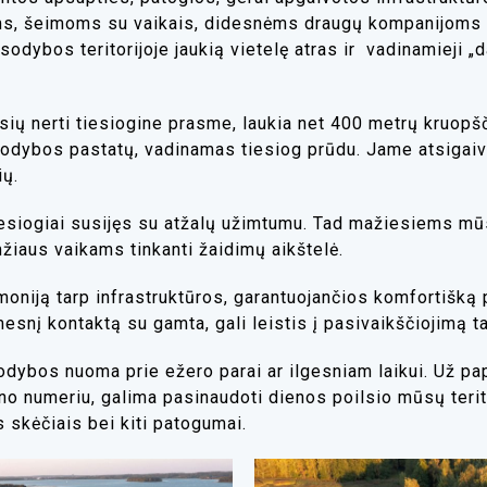
oms, šeimoms su vaikais, didesnėms draugų kompanijom
 sodybos teritorijoje jaukią vietelę atras ir vadinamieji „
ų nerti tiesiogine prasme, laukia net 400 metrų kruopšči
š sodybos pastatų, vadinamas tiesiog prūdu. Jame atsigaivi
lių.
 tiesiogiai susijęs su atžalų užimtumu. Tad mažiesiems 
mžiaus vaikams tinkanti žaidimų aikštelė.
moniją tarp infrastruktūros, garantuojančios komfortišką 
timesnį kontaktą su gamta, gali leistis į pasivaikščiojimą 
odybos nuoma prie ežero parai ar ilgesniam laikui. Už p
ono numeriu, galima pasinaudoti dienos poilsio mūsų terito
 skėčiais bei kiti patogumai.