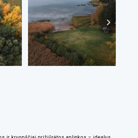
s ir kruopščiai prižiūrėtos aplinkos – idealus