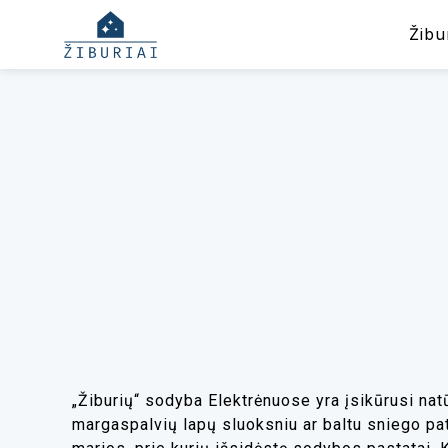
Žibu
„Žiburių“ sodyba Elektrėnuose yra įsikūrusi nat
margaspalvių lapų sluoksniu ar baltu sniego pat