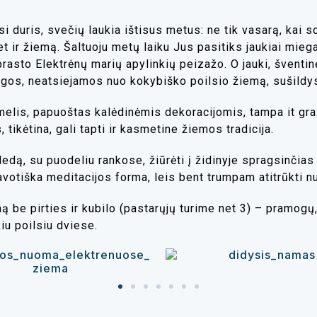
si duris, svečių laukia ištisus metus: ne tik vasarą, kai
s
ir žiemą. Šaltuoju metų laiku Jus pasitiks jaukiai miegan
įprasto Elektrėnų marių apylinkių peizažo. O jauki, švent
os, neatsiejamos nuo kokybiško poilsio žiemą, sušildys n
elis, papuoštas kalėdinėmis dekoracijomis, tampa it graž
tikėtina, gali tapti ir kasmetine žiemos tradicija.
pledą, su puodeliu rankose, žiūrėti į židinyje spragsinčia
savotiška meditacijos forma, leis bent trumpam atitrūkti 
ą be pirties ir kubilo (pastarųjų turime net 3) – pramog
iu poilsiu dviese.