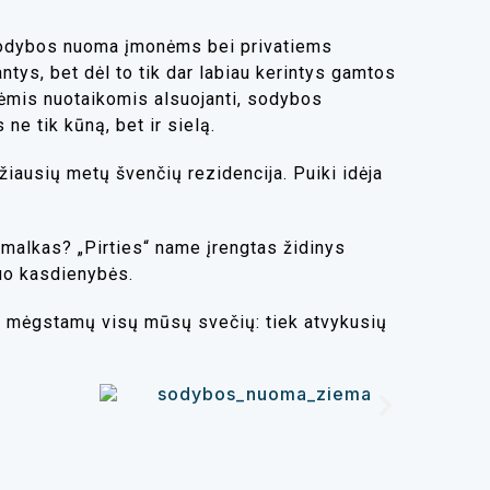
odybos nuoma įmonėms
bei privatiems
tys, bet dėl to tik dar labiau kerintys gamtos
inėmis nuotaikomis alsuojanti, sodybos
e tik kūną, bet ir sielą.
iausių metų švenčių rezidencija. Puiki idėja
s malkas? „Pirties“ name įrengtas židinys
nuo kasdienybės.
ų, mėgstamų visų mūsų svečių: tiek atvykusių