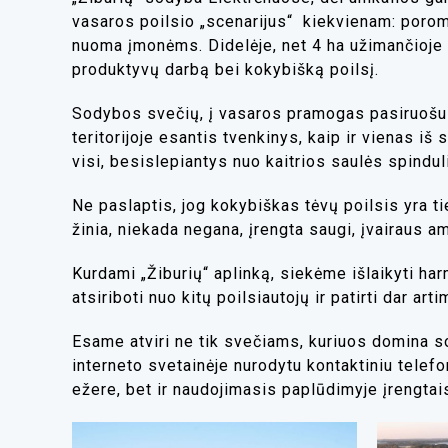
vasaros poilsio „scenarijus“ kiekvienam: por
nuoma įmonėms
. Didelėje, net 4 ha užimančioje
produktyvų darbą bei kokybišką poilsį.
Sodybos svečių, į vasaros pramogas pasiruošusi
teritorijoje esantis tvenkinys, kaip ir vienas i
visi, besislepiantys nuo kaitrios saulės spindu
Ne paslaptis, jog kokybiškas tėvų poilsis yra
žinia, niekada negana, įrengta saugi, įvairaus a
Kurdami „Žiburių“ aplinką, siekėme išlaikyti har
atsiriboti nuo kitų poilsiautojų ir patirti dar ar
Esame atviri ne tik svečiams, kuriuos domina s
interneto svetainėje nurodytu kontaktiniu telef
ežere, bet ir naudojimasis paplūdimyje įrengtais