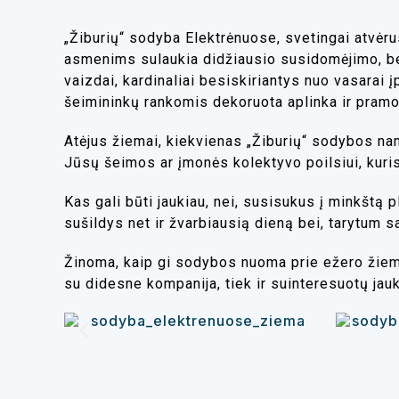
„Žiburių“
sodyba Elektrėnuose
, svetingai atvėru
asmenims sulaukia didžiausio susidomėjimo, bet 
vaizdai, kardinaliai besiskiriantys nuo vasarai 
šeimininkų rankomis dekoruota aplinka ir pramog
Atėjus žiemai, kiekvienas „Žiburių“ sodybos nam
Jūsų šeimos ar įmonės kolektyvo poilsiui, kuris, 
Kas gali būti jaukiau, nei, susisukus į minkštą 
sušildys net ir žvarbiausią dieną bei, tarytum 
Žinoma, kaip gi
sodybos nuoma prie ežero
žiem
su didesne kompanija, tiek ir suinteresuotų jauk